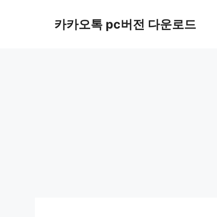
컨
텐
카카오톡 pc버전 다운로드
츠
로
건
너
뛰
기