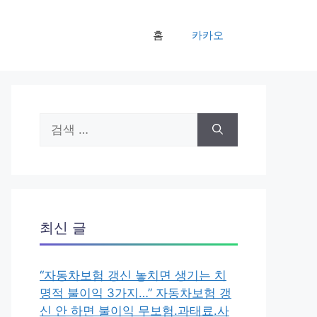
홈
카카오
검
색:
최신 글
“자동차보험 갱신 놓치면 생기는 치
명적 불이익 3가지…” 자동차보험 갱
신 안 하면 불이익 무보험.과태료.사