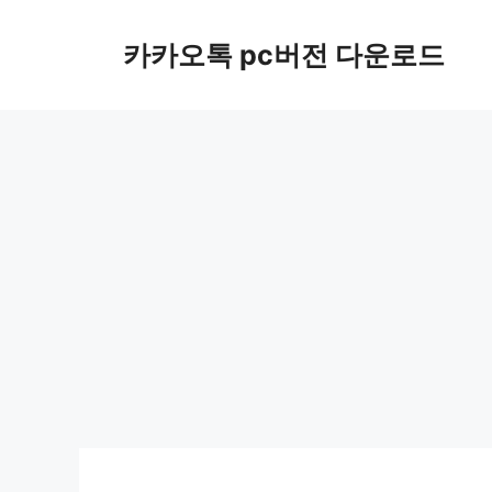
컨
텐
카카오톡 pc버전 다운로드
츠
로
건
너
뛰
기