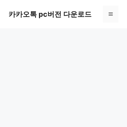
컨
텐
카카오톡 pc버전 다운로드
메
츠
로
뉴
건
너
뛰
기