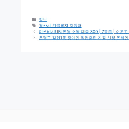
카
정보
테
태
경산시 긴급복지 지원금
고
그
미쓰비시UFJ은행 소액 대출 300 | 7등급 | 쉬운곳 | 
리
은평구 갈현1동 장애인 직업훈련 지원 신청 온라인 | 대