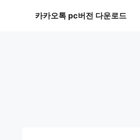
컨
텐
카카오톡 pc버전 다운로드
츠
로
건
너
뛰
기