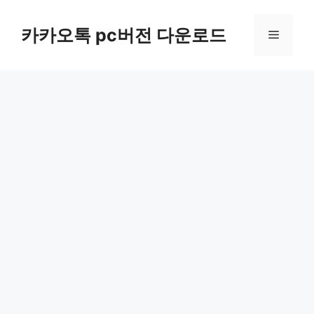
컨
텐
카카오톡 pc버전 다운로드
메
츠
로
뉴
건
너
뛰
기