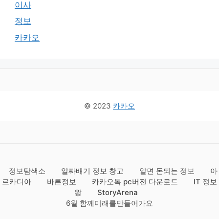
이사
정보
카카오
© 2023
카카오
정보탐색소
알짜배기 정보 창고
알면 돈되는 정보
아
르카디아
바른정보
카카오톡 pc버전 다운로드
IT 정보
왕
StoryArena
6월 함께미래를만들어가요