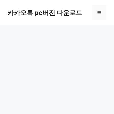
컨
텐
카카오톡 pc버전 다운로드
메
츠
로
뉴
건
너
뛰
기