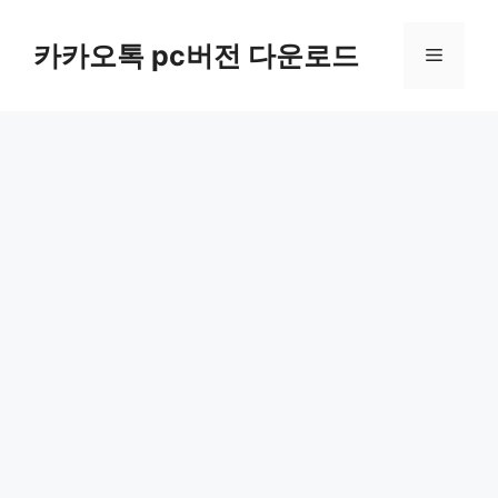
컨
텐
카카오톡 pc버전 다운로드
메
츠
로
뉴
건
너
뛰
기