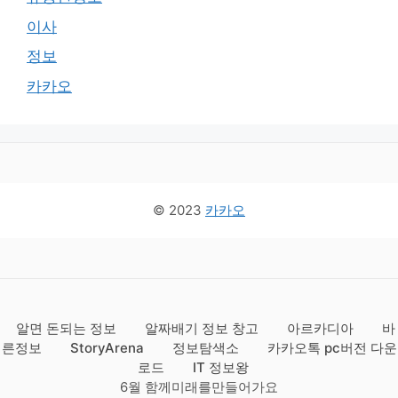
이사
정보
카카오
© 2023
카카오
알면 돈되는 정보
알짜배기 정보 창고
아르카디아
바
른정보
StoryArena
정보탐색소
카카오톡 pc버전 다운
로드
IT 정보왕
6월 함께미래를만들어가요