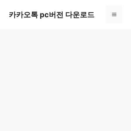
컨
텐
카카오톡 pc버전 다운로드
메
츠
로
뉴
건
너
뛰
기