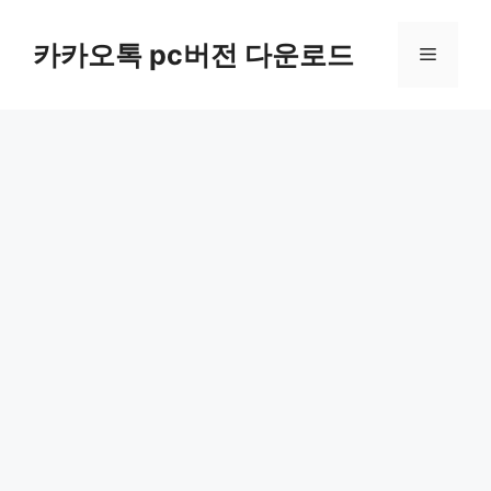
컨
텐
카카오톡 pc버전 다운로드
메
츠
로
뉴
건
너
뛰
기