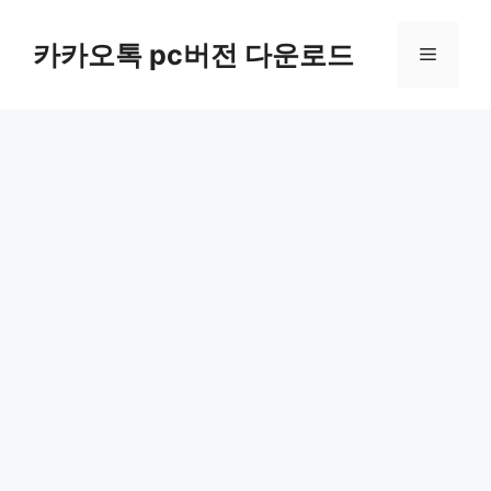
컨
텐
카카오톡 pc버전 다운로드
메
츠
로
뉴
건
너
뛰
기