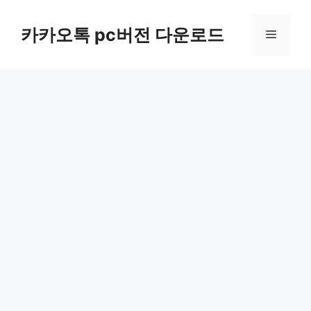
컨
텐
카카오톡 pc버전 다운로드
메
츠
로
뉴
건
너
뛰
기