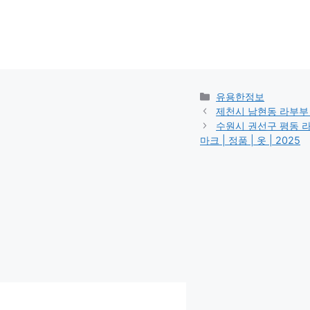
카
유용한정보
테
제천시 남현동 라부부 캐릭
고
수원시 권선구 평동 라부부
리
마크 | 정품 | 옷 | 2025