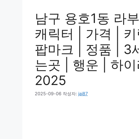
남구 용호1동 라부
캐릭터 | 가격 | 키링
팝마크 | 정품 | 3세
는곳 | 행운 | 하
2025
2025-09-06
작성자:
jai87