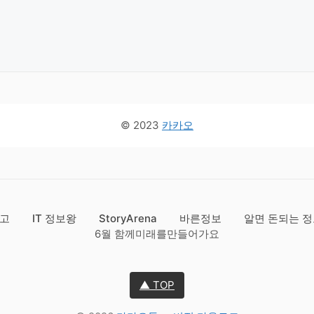
© 2023
카카오
창고
IT 정보왕
StoryArena
바른정보
알면 돈되는 
6월 함께미래를만들어가요
▲ TOP