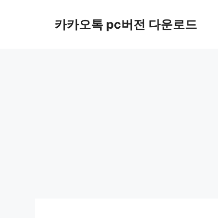
컨
텐
카카오톡 pc버전 다운로드
츠
로
건
너
뛰
기