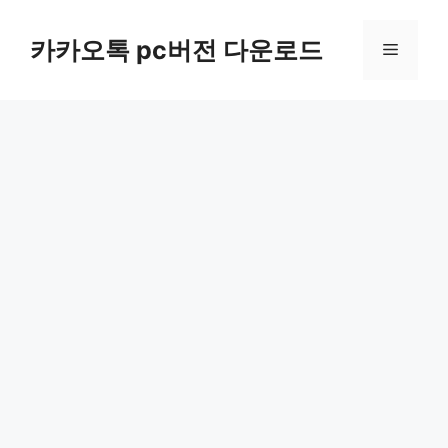
컨
텐
카카오톡 pc버전 다운로드
메
츠
로
뉴
건
너
뛰
기