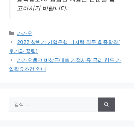
고하시기 바랍니다.
카
카카오
테
2022 상반기 기업은행 디지털 직무 최종합격(
고
후기와 꿀팁)
리
카카오뱅크 비상금대출 거절사유 금리 한도 가
입필요조건 안내
검
색: