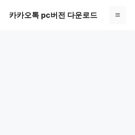
컨
텐
카카오톡 pc버전 다운로드
메
츠
로
뉴
건
너
뛰
기