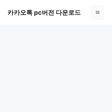
컨
텐
카카오톡 pc버전 다운로드
메
츠
로
뉴
건
너
뛰
기