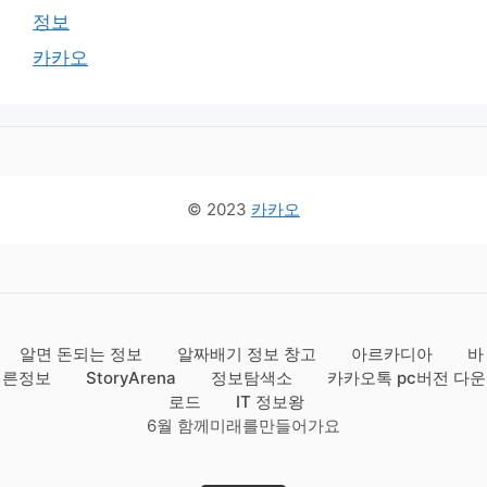
정보
카카오
© 2023
카카오
알면 돈되는 정보
알짜배기 정보 창고
아르카디아
바
른정보
StoryArena
정보탐색소
카카오톡 pc버전 다운
로드
IT 정보왕
6월 함께미래를만들어가요