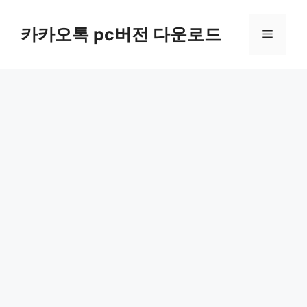
컨
텐
카카오톡 pc버전 다운로드
메
츠
로
뉴
건
너
뛰
기