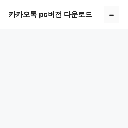
컨
텐
카카오톡 pc버전 다운로드
메
츠
로
뉴
건
너
뛰
기