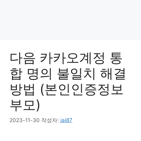
다음 카카오계정 통
합 명의 불일치 해결
방법 (본인인증정보
부모)
2023-11-30
작성자:
jai87