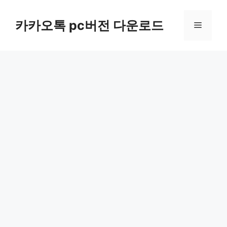
컨
텐
카카오톡 pc버전 다운로드
메
츠
로
뉴
건
너
뛰
기