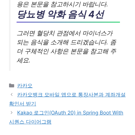
용은 본문을 참고하시기 바랍니다.
당뇨병 악화 음식 4선
그러면 혈당치 관점에서 마이너스가
되는 음식을 소개해 드리겠습니다. 좀
더 구체적인 사항은 본문을 참고해 주
세요.
카
카카오
테
카카오뱅크 모바일 앱으로 통장사본과 계좌개설
고
확인서 받기
리
Kakao 로그인(OAuth 20) in Spring Boot With
시퀀스 다이어그램