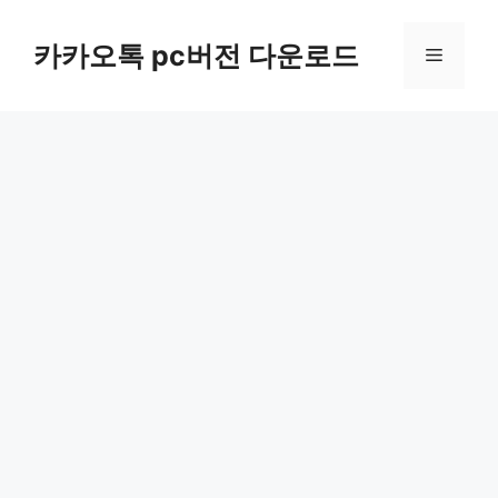
컨
텐
카카오톡 pc버전 다운로드
메
츠
로
뉴
건
너
뛰
기