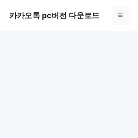
컨
텐
카카오톡 pc버전 다운로드
메
츠
로
뉴
건
너
뛰
기