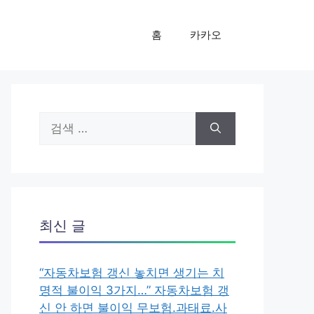
홈
카카오
검
색:
최신 글
“자동차보험 갱신 놓치면 생기는 치
명적 불이익 3가지…” 자동차보험 갱
신 안 하면 불이익 무보험.과태료.사