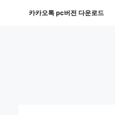
컨
텐
카카오톡 pc버전 다운로드
츠
로
건
너
뛰
기