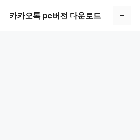
컨
텐
카카오톡 pc버전 다운로드
메
츠
로
뉴
건
너
뛰
기