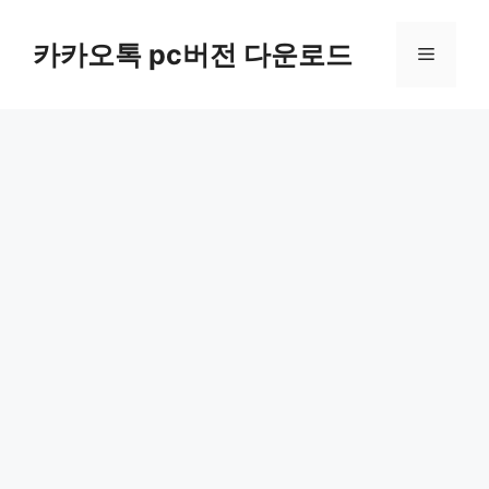
컨
텐
카카오톡 pc버전 다운로드
메
츠
로
뉴
건
너
뛰
기