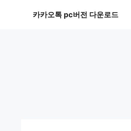
컨
텐
카카오톡 pc버전 다운로드
츠
로
건
너
뛰
기