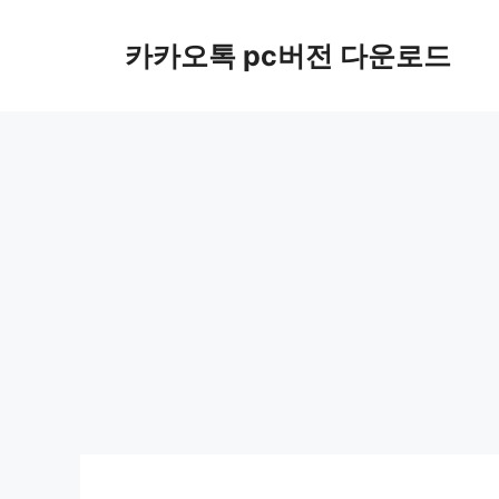
컨
텐
카카오톡 pc버전 다운로드
츠
로
건
너
뛰
기