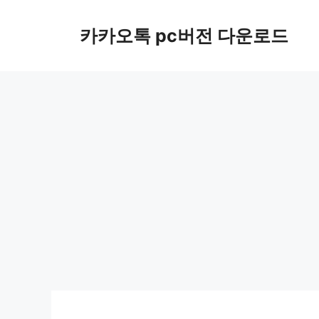
컨
텐
카카오톡 pc버전 다운로드
츠
로
건
너
뛰
기