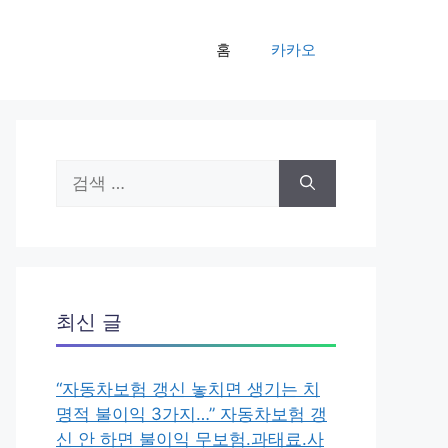
홈
카카오
검
색:
최신 글
“자동차보험 갱신 놓치면 생기는 치
명적 불이익 3가지…” 자동차보험 갱
신 안 하면 불이익 무보험.과태료.사