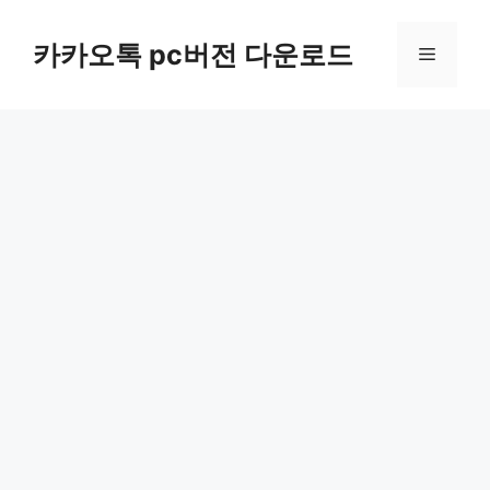
컨
텐
카카오톡 pc버전 다운로드
메
츠
로
뉴
건
너
뛰
기