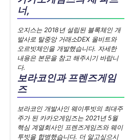
너,
오지스는 2018년 설립된 블록체인 개
발사로 탈중앙 거래소DEX 올비트와
오르빗체인을 개발했습니다. 자세한
내용은 본문을 참고 해주시기 바랍니
다.
보라코인과 프렌즈게임
즈
보라코인 개발사인 웨이투빗의 최대주
주가 된 카카오게임즈는 2021년 5월
핵심 계열회사인 프렌즈게임즈와 웨이
투빗을 합병했습니다. 더 알고싶으시