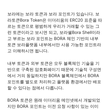
보라에는 보라 토큰과 보라 포인트가 있습니다. 보
라토큰Bora Token은 이더리움의 ERC20 표준을 따
르는 토큰으로 평범하게 우리가 거래할 수 있는 그
런 토큰이라고 보시면 되고, 보라쉘Bora Shell이라
고 부르는 보라 포인트는 BORA 체인 기반의 내부
토큰 보라플랫폼 내부에서만 사용 가능한 포인트라
고 이해하시면 됩니다.
내부 토큰과 외부 토큰은 모두 블록체인 기술을 기
반으로 구축된 암호화폐이기 때문에 기술적 구성면
에서 거의 동일하지만 BORA 블록체인에서 BORA
포인트를 별도로 처리하고 플랫폼 환경에서만 배포
할 수 있다는 점에서 다릅니다.
BORA 토큰은 원래 이더리움 메인넷에서 개발되었
지만 BORA 포인트는 이전 요청 사항이 있는 이미