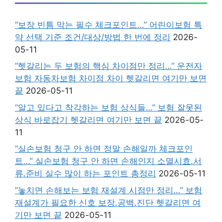
“보장 빈틈 막는 필수 체크포인트…” 어린이보험 특
약 선택 기준 조건/대상/방법 한 번에 정리
2026-
05-11
“헷갈리는 두 보험의 핵심 차이점만 정리…” 운전자
보험 자동차보험 차이점 차이 헷갈리면 여기만 보면
끝
2026-05-11
“알고 있다고 착각하는 보험 상식들…” 보험 잘못된
상식 바로잡기 헷갈리면 여기만 보면 끝
2026-05-
11
“실손보험 청구 안 하면 정말 손해일까 체크포인
트…” 실손보험 청구 안 하면 손해인지 소멸시효.서
류.준비 실수 많이 하는 포인트 총정리
2026-05-11
“놓치면 손해보는 보험 재설계 시점만 정리…” 보험
재설계가 필요한 신호 보장.공백.진단 헷갈리면 여
기만 보면 끝
2026-05-11