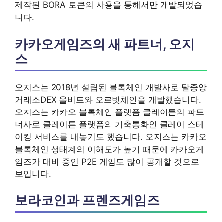
제작된 BORA 토큰의 사용을 통해서만 개발되었습
니다.
카카오게임즈의 새 파트너, 오지
스
오지스는 2018년 설립된 블록체인 개발사로 탈중앙
거래소DEX 올비트와 오르빗체인을 개발했습니다.
오지스는 카카오 블록체인 플랫폼 클레이튼의 파트
너사로 클레이튼 플랫폼의 기축통화인 클레이 스테
이킹 서비스를 내놓기도 했습니다. 오지스는 카카오
블록체인 생태계의 이해도가 높기 때문에 카카오게
임즈가 대비 중인 P2E 게임도 많이 공개할 것으로
보입니다.
보라코인과 프렌즈게임즈