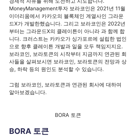
경제적 자유를 위해 도전하고 시도합니다.
MoneyManagement투자 보라코인은 2021년 11월
이더리움에서 카카오의 블록체인 계열사인 그라운
드X가 개발한했습니다. 그리고 보라코인은 2022년
부터는 그라운드X의 클레이튼이 아니라 과 함께 합
니다. 크러스트는 카카오가 싱가포르에 설립한 법인
으로 향후 클레이튼 개발과 일을 모두 책임지지요.
보라코인, 보라토큰의 시작부터 지금까지 연관된 회
사들을 살펴보시면 보라코인, 보라토큰의 전망과 상
승, 하락 등의 원인도 분석할 수 있습니다.
그럼 보라코인, 보라토큰과 연관된 회사에 대하여
알아보겠습니다.
BORA 토큰
BORA 토큰