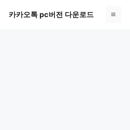
컨
텐
카카오톡 pc버전 다운로드
메
츠
로
뉴
건
너
뛰
기