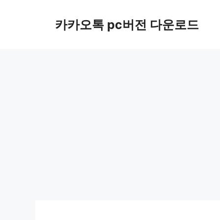
컨
텐
카카오톡 pc버전 다운로드
츠
로
건
너
뛰
기