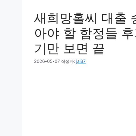
새희망홀씨 대출 
아야 할 함정들 후
기만 보면 끝
2026-05-07
작성자:
jai87