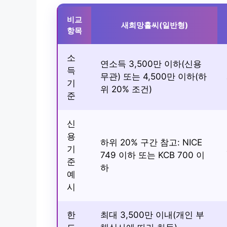
비교
새희망홀씨(일반형)
항목
소
연소득 3,500만 이하(신용
득
무관) 또는 4,500만 이하(하
기
위 20% 조건)
준
신
용
하위 20% 구간 참고: NICE
기
749 이하 또는 KCB 700 이
준
하
예
시
한
최대 3,500만 이내(개인 부