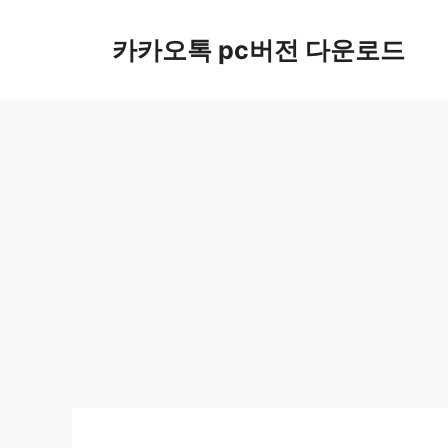
컨
텐
카카오톡 pc버전 다운로드
츠
로
건
너
뛰
기