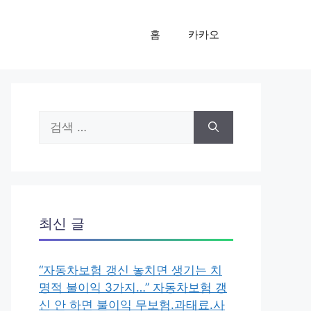
홈
카카오
검
색:
최신 글
“자동차보험 갱신 놓치면 생기는 치
명적 불이익 3가지…” 자동차보험 갱
신 안 하면 불이익 무보험.과태료.사