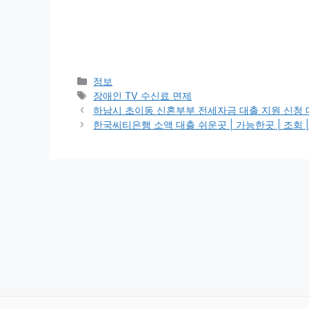
카
정보
테
태
장애인 TV 수신료 면제
고
그
하남시 초이동 신혼부부 전세자금 대출 지원 신청 대상 
리
한국씨티은행 소액 대출 쉬운곳 | 가능한곳 | 조회 | 여성 