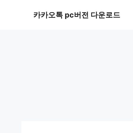
컨
텐
카카오톡 pc버전 다운로드
츠
로
건
너
뛰
기