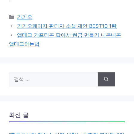
카
카카오
테
카카오페이지 판타지 소설 제안 BEST10 1탄
고
앱테크 기프티콘 팔아서 현금 만들기 니콘내콘
리
앱테크하는법
검
색:
최신 글