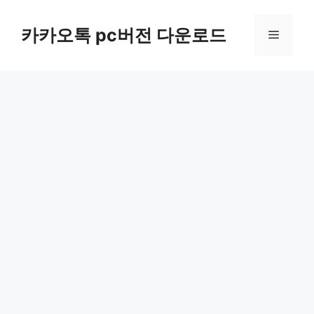
컨
텐
카카오톡 pc버전 다운로드
메
츠
로
뉴
건
너
뛰
기