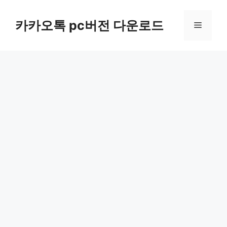
컨
텐
카카오톡 pc버전 다운로드
메
츠
로
뉴
건
너
뛰
기