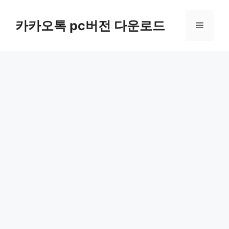
컨
텐
카카오톡 pc버전 다운로드
메
츠
로
뉴
건
너
뛰
기