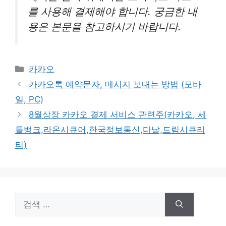
를 사용해 결제해야 합니다. 궁금한 내
용은 본문을 참고하시기 바랍니다.
카
카카오
테
카카오톡 예약문자, 메시지 보내는 방법 (모바
고
일, PC)
리
8월상장 카카오 결제 서비스 관련주(카카오, 세
틀뱅크,라온시큐어,한국정보통신,다날,드림시큐리
티)
검
색: