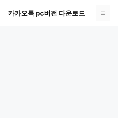
컨
텐
카카오톡 pc버전 다운로드
메
츠
로
뉴
건
너
뛰
기