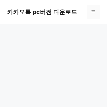
컨
텐
카카오톡 pc버전 다운로드
메
츠
로
뉴
건
너
뛰
기