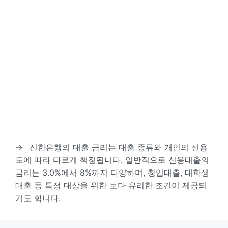
→
신한은행의 대출 금리는 대출 종류와 개인의 신용
도에 따라 다르게 책정됩니다. 일반적으로 신용대출의
금리는 3.0%에서 8%까지 다양하며, 창업대출, 대학생
대출 등 특정 대상을 위한 보다 유리한 조건이 제공되
기도 합니다.