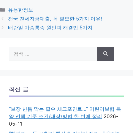
카
유용한정보
테
전국 전세자금대출, 꼭 필요한 5가지 이유!
고
배란일 가슴통증 원인과 해결법 5가지
리
검
색:
최신 글
“보장 빈틈 막는 필수 체크포인트…” 어린이보험 특
약 선택 기준 조건/대상/방법 한 번에 정리
2026-
05-11