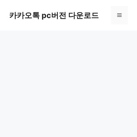
컨
텐
카카오톡 pc버전 다운로드
메
츠
로
뉴
건
너
뛰
기