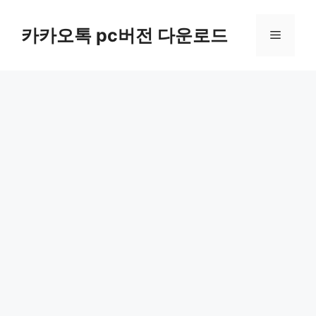
컨
텐
카카오톡 pc버전 다운로드
메
츠
로
뉴
건
너
뛰
기