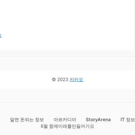
요
© 2023
카카오
드
알면 돈되는 정보
아르카디아
StoryArena
IT 정
6월 함께미래를만들어가요