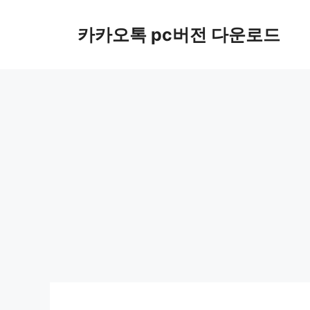
컨
텐
카카오톡 pc버전 다운로드
츠
로
건
너
뛰
기