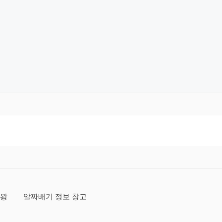
보왕
알짜배기 정보 창고