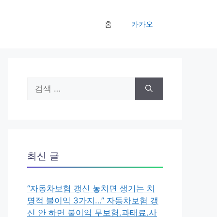
홈
카카오
검
색:
최신 글
“자동차보험 갱신 놓치면 생기는 치
명적 불이익 3가지…” 자동차보험 갱
신 안 하면 불이익 무보험.과태료.사