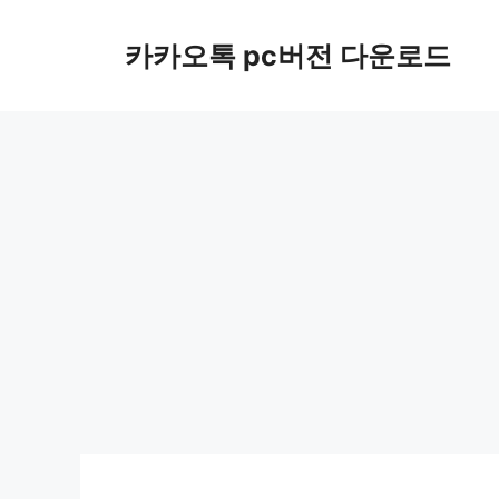
컨
텐
카카오톡 pc버전 다운로드
츠
로
건
너
뛰
기