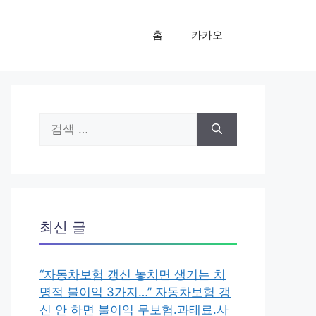
홈
카카오
검
색:
최신 글
“자동차보험 갱신 놓치면 생기는 치
명적 불이익 3가지…” 자동차보험 갱
신 안 하면 불이익 무보험.과태료.사