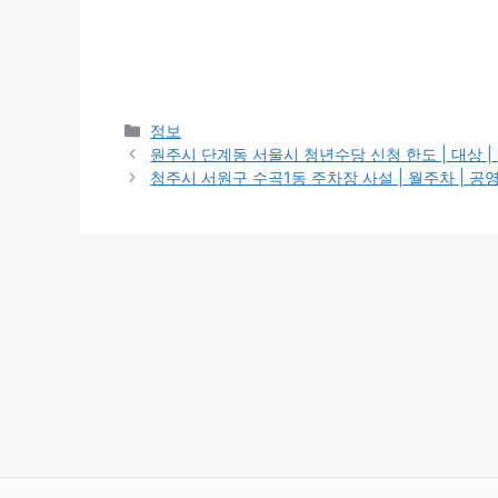
카
정보
테
원주시 단계동 서울시 청년수당 신청 한도 | 대상 | 
고
청주시 서원구 수곡1동 주차장 사설 | 월주차 | 공영주
리