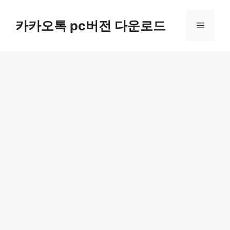
컨
텐
카카오톡 pc버전 다운로드
메
츠
로
뉴
건
너
뛰
기