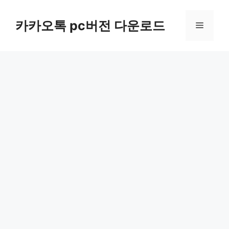
컨
텐
카카오톡 pc버전 다운로드
메
츠
로
뉴
건
너
뛰
기