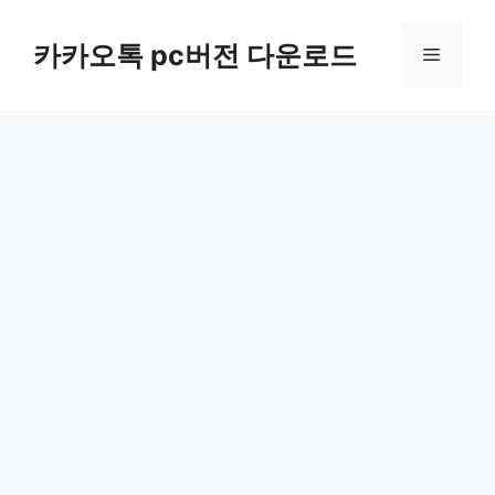
컨
텐
카카오톡 pc버전 다운로드
메
츠
로
뉴
건
너
뛰
기