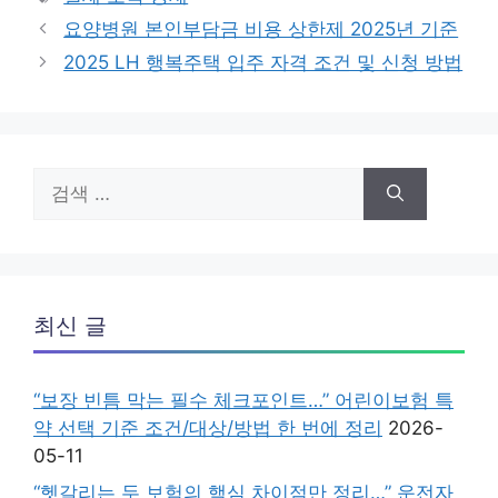
고
그
요양병원 본인부담금 비용 상한제 2025년 기준
리
2025 LH 행복주택 입주 자격 조건 및 신청 방법
검
색:
최신 글
“보장 빈틈 막는 필수 체크포인트…” 어린이보험 특
약 선택 기준 조건/대상/방법 한 번에 정리
2026-
05-11
“헷갈리는 두 보험의 핵심 차이점만 정리…” 운전자