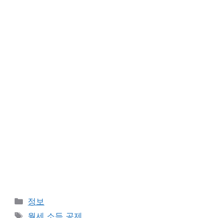
카
정보
테
태
월세 소득 공제