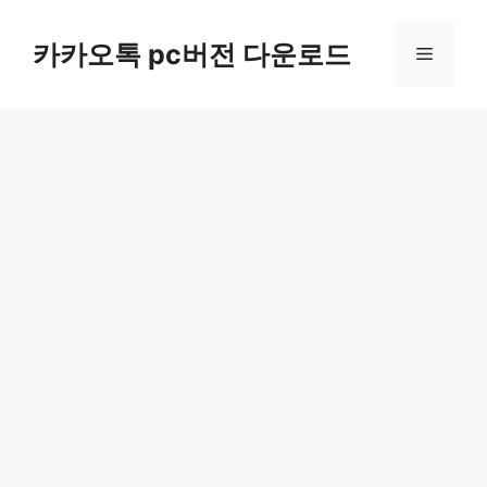
컨
텐
카카오톡 pc버전 다운로드
메
츠
로
뉴
건
너
뛰
기