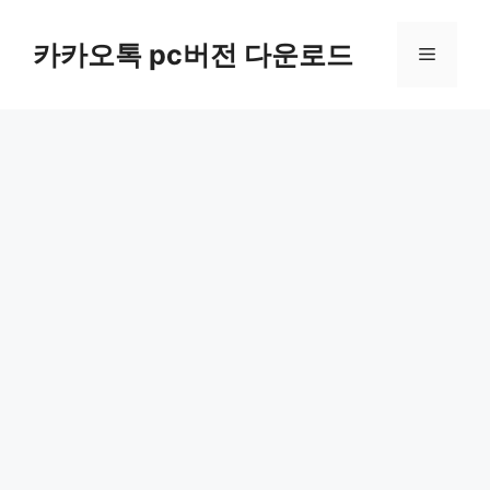
컨
텐
카카오톡 pc버전 다운로드
메
츠
로
뉴
건
너
뛰
기