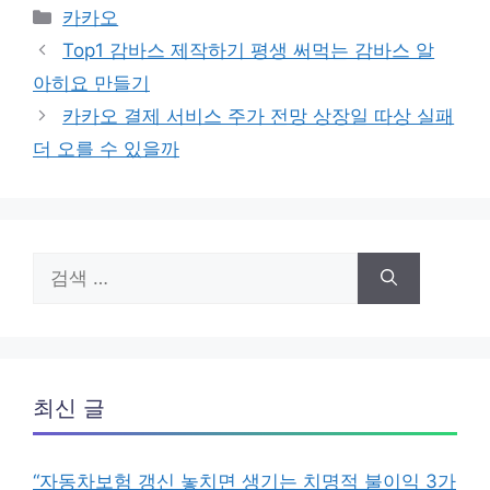
카
카카오
테
Top1 감바스 제작하기 평생 써먹는 감바스 알
고
아히요 만들기
리
카카오 결제 서비스 주가 전망 상장일 따상 실패
더 오를 수 있을까
검
색:
최신 글
“자동차보험 갱신 놓치면 생기는 치명적 불이익 3가