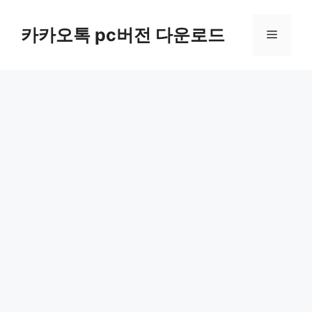
컨
텐
카카오톡 pc버전 다운로드
메
츠
로
뉴
건
너
뛰
기