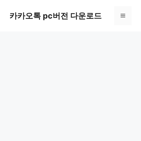
컨
텐
카카오톡 pc버전 다운로드
메
츠
로
뉴
건
너
뛰
기