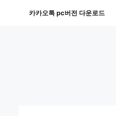
컨
텐
카카오톡 pc버전 다운로드
츠
로
건
너
뛰
기